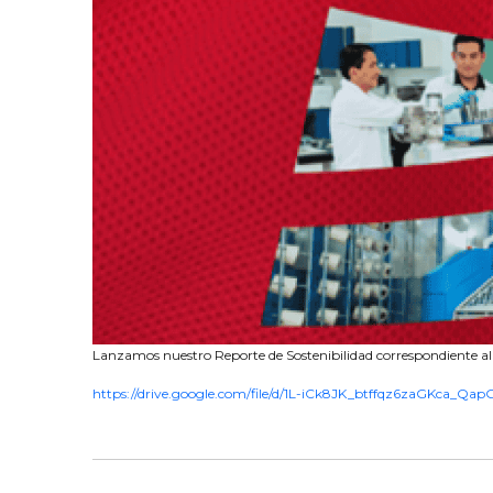
Lanzamos nuestro Reporte de Sostenibilidad correspondiente a
https://drive.google.com/file/d/1L-iCk8JK_btffqz6zaGKca_Q