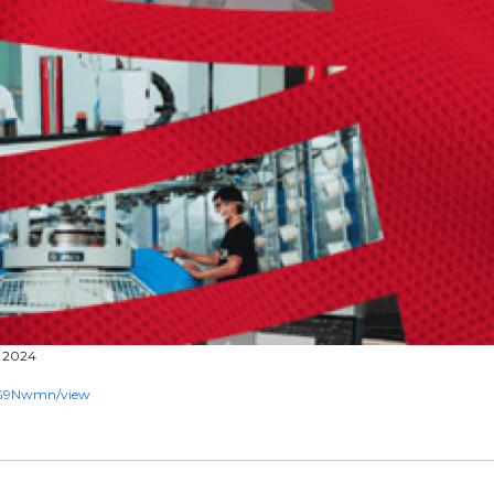
l 2024
apG9Nwmn/view